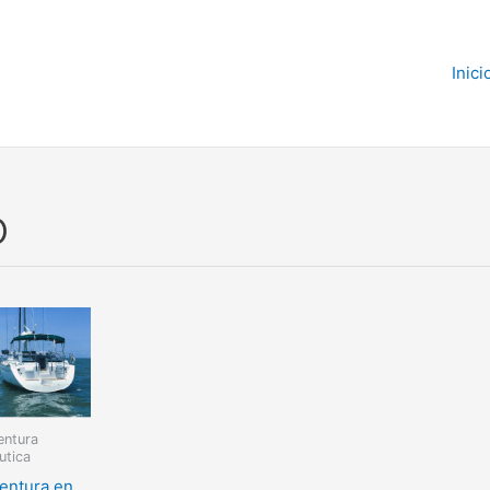
Inici
o
entura
utica
entura en