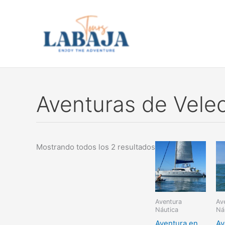
Ir
al
contenido
Aventuras de Vele
Mostrando todos los 2 resultados
Aventura
Av
Náutica
Ná
Aventura en
Av