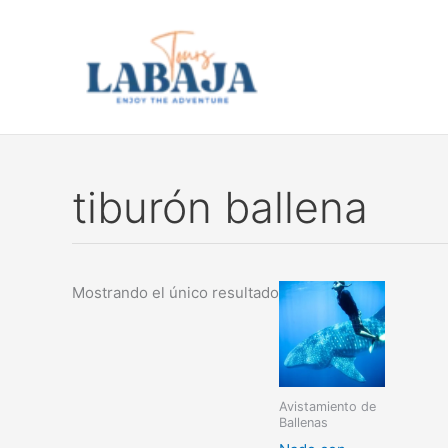
Ir
al
contenido
tiburón ballena
Mostrando el único resultado
Avistamiento de
Ballenas