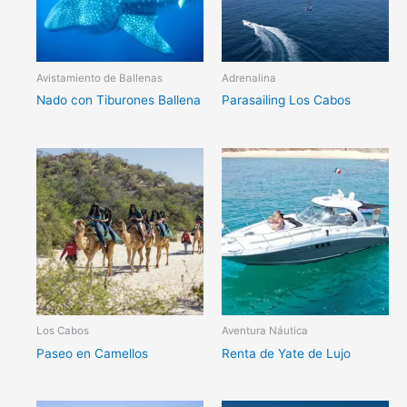
Avistamiento de Ballenas
Adrenalina
Nado con Tiburones Ballena
Parasailing Los Cabos
Los Cabos
Aventura Náutica
Paseo en Camellos
Renta de Yate de Lujo