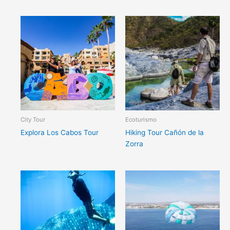
City Tour
Ecoturismo
Explora Los Cabos Tour
Hiking Tour Cañón de la
Zorra