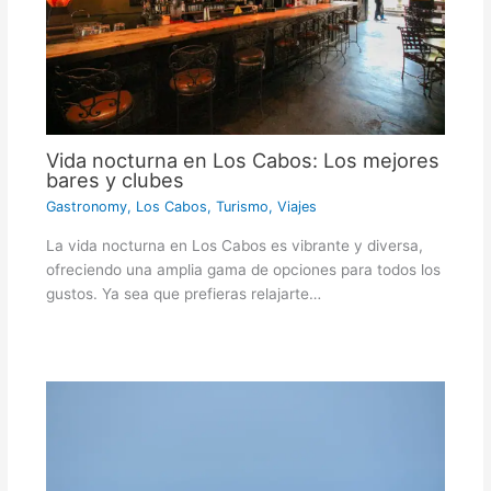
Vida nocturna en Los Cabos: Los mejores
bares y clubes
Gastronomy
,
Los Cabos
,
Turismo
,
Viajes
La vida nocturna en Los Cabos es vibrante y diversa,
ofreciendo una amplia gama de opciones para todos los
gustos. Ya sea que prefieras relajarte…