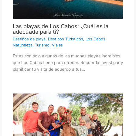
Las playas de Los Cabos: ¿Cuál es la
adecuada para ti?
Destinos de playa
,
Destinos Turísticos
,
Los Cabos
,
Naturaleza
,
Turismo
,
Viajes
Estas son solo algunas de las muchas playas increíbles
que Los Cabos tiene para ofrecer. Recuerda investigar y
planificar tu visita de acuerdo a tus…