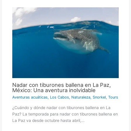
Nadar con tiburones ballena en La Paz,
México: Una aventura inolvidable
Aventuras acuáticas
,
Los Cabos
,
Naturaleza
,
Snorkel
,
Tours
¿Cuándo y dónde nadar con tiburones ballena en La
Paz? La temporada para nadar con tiburones ballena en
La Paz va desde octubre hasta abril,…