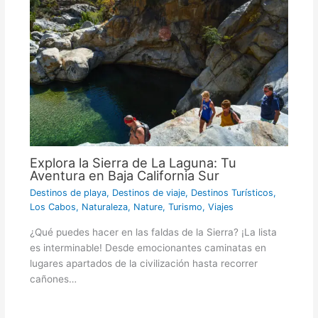
Explora la Sierra de La Laguna: Tu
Aventura en Baja California Sur
Destinos de playa
,
Destinos de viaje
,
Destinos Turísticos
,
Los Cabos
,
Naturaleza
,
Nature
,
Turismo
,
Viajes
¿Qué puedes hacer en las faldas de la Sierra? ¡La lista
es interminable! Desde emocionantes caminatas en
lugares apartados de la civilización hasta recorrer
cañones…