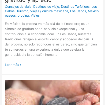
Consejos de viaje
,
Destinos de viaje
,
Destinos Turísticos
,
Los
Cabos
,
Turismo
,
Viajes
/
cultura mexicana
,
Los Cabos
,
México
,
paseos
,
propina
,
Viajes
En México, la propina va más allá de lo financiero; es un
símbolo de gratitud por el servicio excepcional y una
contribución a la economía local. En Los Cabos, nuestras
tradiciones reflejan el espíritu cálido y acogedor del país. Al
dar propina, no solo reconoces el esfuerzo, sino que también
te sumerges en una experiencia única que celebra la
generosidad y la conexión humana.
Leer más »
Las
ventajas
de
contratar
un