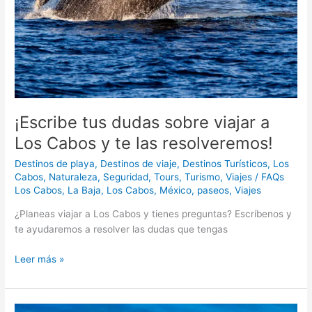
¡Escribe tus dudas sobre viajar a
Los Cabos y te las resolveremos!
Destinos de playa
,
Destinos de viaje
,
Destinos Turísticos
,
Los
Cabos
,
Naturaleza
,
Seguridad
,
Tours
,
Turismo
,
Viajes
/
FAQs
Los Cabos
,
La Baja
,
Los Cabos
,
México
,
paseos
,
Viajes
¿Planeas viajar a Los Cabos y tienes preguntas? Escríbenos y
te ayudaremos a resolver las dudas que tengas
Leer más »
Los