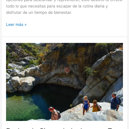
todo lo que necesitas para escapar de la rutina diaria y
disfrutar de un tiempo de bienestar.
Leer más »
Explora
la
Sierra
de
La
Laguna:
Tu
Aventura
en
Baja
California
Sur