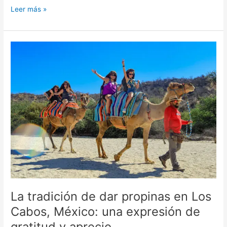
Leer más »
La
tradición
de
dar
propinas
en
Los
Cabos,
México:
una
expresión
de
gratitud
y
La tradición de dar propinas en Los
aprecio
Cabos, México: una expresión de
gratitud y aprecio