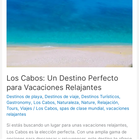
Cabos:
Un
Destino
Perfecto
para
Vacaciones
Relajantes
Los Cabos: Un Destino Perfecto
para Vacaciones Relajantes
Destinos de playa
,
Destinos de viaje
,
Destinos Turísticos
,
Gastronomy
,
Los Cabos
,
Naturaleza
,
Nature
,
Relajación
,
Tours
,
Viajes
/
Los Cabos
,
spas de clase mundial
,
vacaciones
relajantes
Si estás buscando un lugar para unas vacaciones relajantes,
Los Cabos es la elección perfecta. Con una amplia gama de
opciones para descansar y rejuvenecer, este destino te ofrece