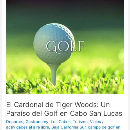
Cardonal
de
Tiger
Woods:
Un
Paraíso
del
Golf
en
Cabo
San
Lucas
El Cardonal de Tiger Woods: Un
Paraíso del Golf en Cabo San Lucas
Deportes
,
Gastronomy
,
Los Cabos
,
Turismo
,
Viajes
/
actividades al aire libre
,
Baja California Sur
,
campo de golf en