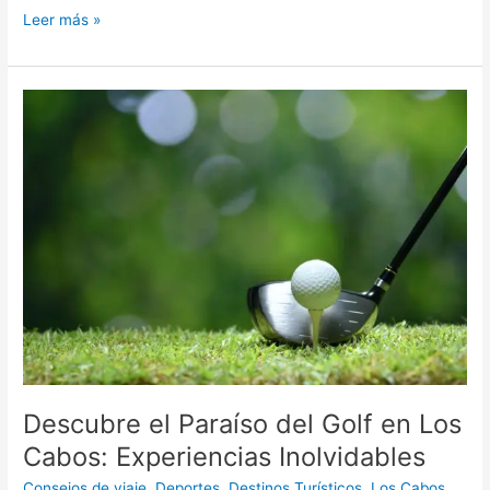
Leer más »
Descubre
el
Paraíso
del
Golf
en
Los
Cabos:
Experiencias
Inolvidables
Descubre el Paraíso del Golf en Los
Cabos: Experiencias Inolvidables
Consejos de viaje
,
Deportes
,
Destinos Turísticos
,
Los Cabos
,