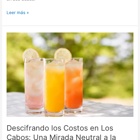
Leer más »
Descifrando
los
Costos
en
Los
Cabos:
Una
Mirada
Neutral
a
la
Experiencia
Turística
Descifrando los Costos en Los
Cabos: Una Mirada Neutral a la