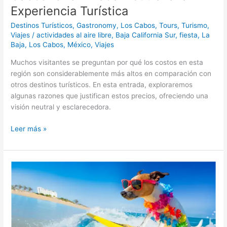
Experiencia Turística
Destinos Turísticos
,
Gastronomy
,
Los Cabos
,
Tours
,
Turismo
,
Viajes
/
actividades al aire libre
,
Baja California Sur
,
fiesta
,
La
Baja
,
Los Cabos
,
México
,
Viajes
Muchos visitantes se preguntan por qué los costos en esta
región son considerablemente más altos en comparación con
otros destinos turísticos. En esta entrada, exploraremos
algunas razones que justifican estos precios, ofreciendo una
visión neutral y esclarecedora.
Leer más »
Los
Cabos:
Un
paraíso
para
mascotas