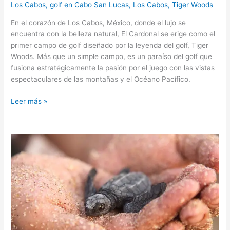
Los Cabos
,
golf en Cabo San Lucas
,
Los Cabos
,
Tiger Woods
En el corazón de Los Cabos, México, donde el lujo se
encuentra con la belleza natural, El Cardonal se erige como el
primer campo de golf diseñado por la leyenda del golf, Tiger
Woods. Más que un simple campo, es un paraíso del golf que
fusiona estratégicamente la pasión por el juego con las vistas
espectaculares de las montañas y el Océano Pacífico.
Leer más »
Las
ventajas
de
contratar
un
tour
en
Los
Cabos