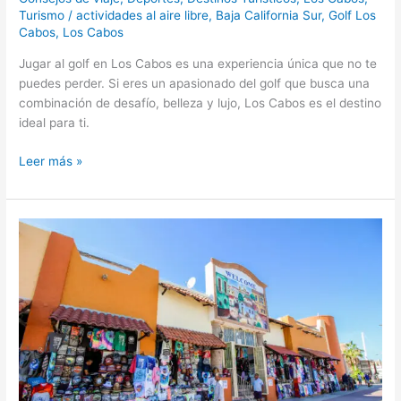
Turismo
/
actividades al aire libre
,
Baja California Sur
,
Golf Los
Cabos
,
Los Cabos
Jugar al golf en Los Cabos es una experiencia única que no te
puedes perder. Si eres un apasionado del golf que busca una
combinación de desafío, belleza y lujo, Los Cabos es el destino
ideal para ti.
Leer más »
Disfruta
de
Los
Cabos
con
Salud
y
Seguridad!
Consejos