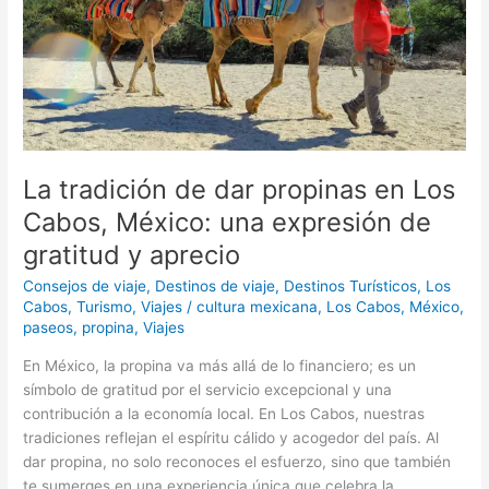
Los
Cabos,
México:
una
expresión
de
gratitud
y
La tradición de dar propinas en Los
aprecio
Cabos, México: una expresión de
gratitud y aprecio
Consejos de viaje
,
Destinos de viaje
,
Destinos Turísticos
,
Los
Cabos
,
Turismo
,
Viajes
/
cultura mexicana
,
Los Cabos
,
México
,
paseos
,
propina
,
Viajes
En México, la propina va más allá de lo financiero; es un
símbolo de gratitud por el servicio excepcional y una
contribución a la economía local. En Los Cabos, nuestras
tradiciones reflejan el espíritu cálido y acogedor del país. Al
dar propina, no solo reconoces el esfuerzo, sino que también
te sumerges en una experiencia única que celebra la