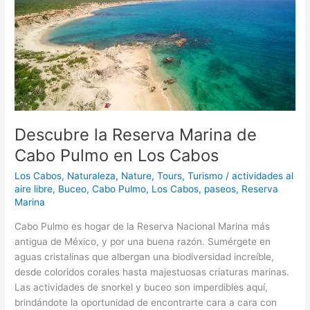
Marina
de
Cabo
Pulmo
en
Los
Cabos
Descubre la Reserva Marina de
Cabo Pulmo en Los Cabos
Los Cabos
,
Naturaleza
,
Nature
,
Tours
,
Turismo
/
actividades al
aire libre
,
Buceo
,
Cabo Pulmo
,
Los Cabos
,
paseos
,
Reserva
Marina
Cabo Pulmo es hogar de la Reserva Nacional Marina más
antigua de México, y por una buena razón. Sumérgete en
aguas cristalinas que albergan una biodiversidad increíble,
desde coloridos corales hasta majestuosas criaturas marinas.
Las actividades de snorkel y buceo son imperdibles aquí,
brindándote la oportunidad de encontrarte cara a cara con