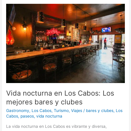
Vida
nocturna
en
Los
Cabos:
Los
mejores
bares
y
clubes
Vida nocturna en Los Cabos: Los
mejores bares y clubes
Gastronomy
,
Los Cabos
,
Turismo
,
Viajes
/
bares y clubes
,
Los
Cabos
,
paseos
,
vida nocturna
La vida nocturna en Los Cabos es vibrante y diversa,