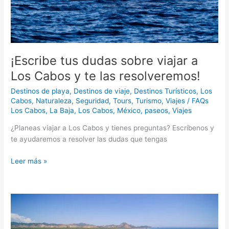
¡Escribe tus dudas sobre viajar a
Los Cabos y te las resolveremos!
Destinos de playa
,
Destinos de viaje
,
Destinos Turísticos
,
Los
Cabos
,
Naturaleza
,
Seguridad
,
Tours
,
Turismo
,
Viajes
/
FAQs
Los Cabos
,
La Baja
,
Los Cabos
,
México
,
paseos
,
Viajes
¿Planeas viajar a Los Cabos y tienes preguntas? Escríbenos y
te ayudaremos a resolver las dudas que tengas
Leer más »
Descubre
la
Reserva