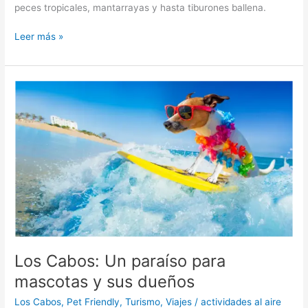
peces tropicales, mantarrayas y hasta tiburones ballena.
Leer más »
Los
Cabos:
Un
paraíso
para
mascotas
y
sus
dueños
Los Cabos: Un paraíso para
mascotas y sus dueños
Los Cabos
,
Pet Friendly
,
Turismo
,
Viajes
/
actividades al aire