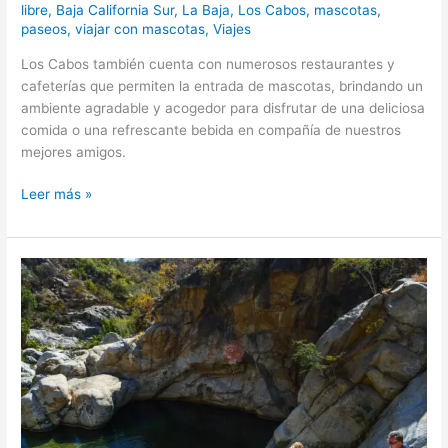
libre
,
Baja California Sur
,
La Baja
,
Los Cabos
,
mascotas
,
paseos
,
viajar con mascotas
,
Viajes
Los Cabos también cuenta con numerosos restaurantes y
cafeterías que permiten la entrada de mascotas, brindando un
ambiente agradable y acogedor para disfrutar de una deliciosa
comida o una refrescante bebida en compañía de nuestros
mejores amigos.
Leer más »
Explora
la
Sierra
de
La
Laguna:
Tu
Aventura
en