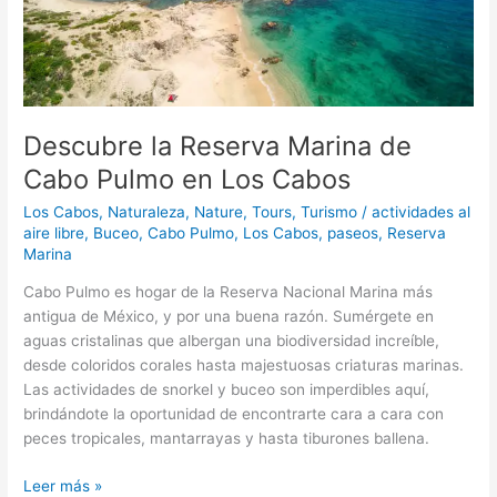
Pulmo
en
Los
Cabos
Descubre la Reserva Marina de
Cabo Pulmo en Los Cabos
Los Cabos
,
Naturaleza
,
Nature
,
Tours
,
Turismo
/
actividades al
aire libre
,
Buceo
,
Cabo Pulmo
,
Los Cabos
,
paseos
,
Reserva
Marina
Cabo Pulmo es hogar de la Reserva Nacional Marina más
antigua de México, y por una buena razón. Sumérgete en
aguas cristalinas que albergan una biodiversidad increíble,
desde coloridos corales hasta majestuosas criaturas marinas.
Las actividades de snorkel y buceo son imperdibles aquí,
brindándote la oportunidad de encontrarte cara a cara con
peces tropicales, mantarrayas y hasta tiburones ballena.
Leer más »