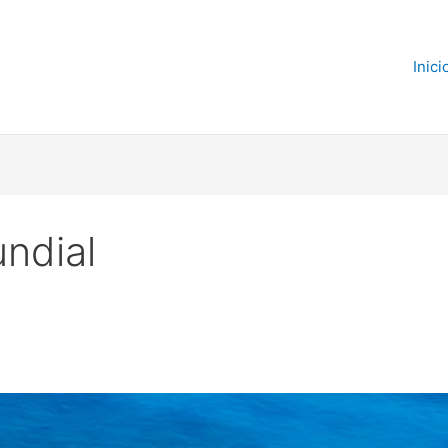
Inici
ndial