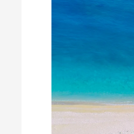
Un
Destino
Perfecto
para
Vacaciones
Relajantes