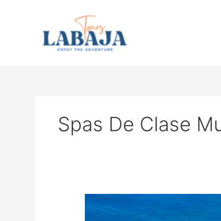
Ir
al
contenido
Spas De Clase Mu
Los
Cabos: